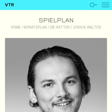
VTR
SPIELPLAN
HOME
/
MONATSPLAN
/
DIE RATTEN
/
JOSHUA WALTON