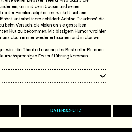
reise seiner Liebsten feiert! Also packt die
Kinder ein, um mit dem Cousin und seiner
trauter Familienseligkeit entwickelt sich ein
öchst unterhaltsam schildert Adeline Dieudonné die
u beim Versuch, die vielen an sie gestellten
mten Hut zu bekommen. Mit bissigem Humor wird hier
wir uns doch immer wieder erträumen und in das wir
yer wird die Theaterfassung des Bestseller-Romans
Deutschsprachigen Erstaufführung kommen.
DATENSCHUTZ