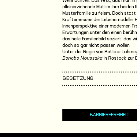
Weihnachten. Das Fest, das man im K
alleinerziehende Mutter ihre beiden 
Musterfamilie zu feiern. Doch statt 
Kräftemessen der Lebensmodelle. H
Innenperspektive einer modernen Fra
Erwartungen unter den einen berüh
das heile Familienbild seziert, das 
doch so gar nicht passen wollen.
Unter der Regie von Bettina Lohme
Bonobo Moussaka
in Rostock zur 
BESETZUNG
BARRIEREFREIHEIT