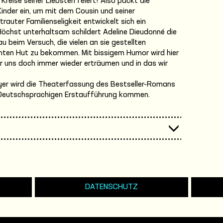
reise seiner Liebsten feiert! Also packt die
Kinder ein, um mit dem Cousin und seiner
trauter Familienseligkeit entwickelt sich ein
öchst unterhaltsam schildert Adeline Dieudonné die
u beim Versuch, die vielen an sie gestellten
mten Hut zu bekommen. Mit bissigem Humor wird hier
wir uns doch immer wieder erträumen und in das wir
yer wird die Theaterfassung des Bestseller-Romans
Deutschsprachigen Erstaufführung kommen.
DATENSCHUTZ