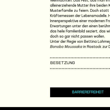
Weihnachten. Das Fest, das man im K
alleinerziehende Mutter ihre beiden 
Musterfamilie zu feiern. Doch statt 
Kräftemessen der Lebensmodelle. H
Innenperspektive einer modernen Fra
Erwartungen unter den einen berüh
das heile Familienbild seziert, das 
doch so gar nicht passen wollen.
Unter der Regie von Bettina Lohme
Bonobo Moussaka
in Rostock zur 
BESETZUNG
BARRIEREFREIHEIT