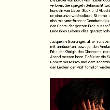
Die Lieder von Edith Piaf haben au
verloren. Sie spiegeln Sehnsucht wi
handeln von Liebe, Glück und Abschi
an eine unverwechselbare Stimme, a
sich mit verstörender Geschwindigke
den Schrei der ganzen Erde ausstoß
Ende ihres Lebens alles gesagt habe
Jacqueline Boulanger, afro-französi
mit amüsanten, bewegenden Anekdo
Erbe der Königin des Chansons, dere
Abend passen kann. Dafür ist die S
Robert Nersessov und dem Kontraba
den Liedern der Piaf förmlich wiede