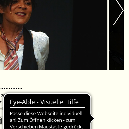
. 20:00 Uhr /
omödie Warnemünde
EL