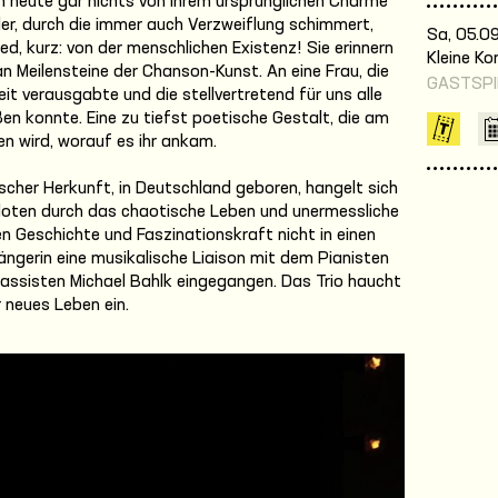
ch heute gar nichts von ihrem ursprünglichen Charme
der, durch die immer auch Verzweiflung schimmert,
Sa, 05.09
ed, kurz: von der menschlichen Existenz! Sie erinnern
Kleine K
n Meilensteine der Chanson-Kunst. An eine Frau, die
GASTSPI
it verausgabte und die stellvertretend für uns alle
en konnte. Eine zu tiefst poetische Gestalt, die am
n wird, worauf es ihr ankam.
scher Herkunft, in Deutschland geboren, hangelt sich
ten durch das chaotische Leben und unermessliche
n Geschichte und Faszinationskraft nicht in einen
ängerin eine musikalische Liaison mit dem Pianisten
ssisten Michael Bahlk eingegangen. Das Trio haucht
r neues Leben ein.