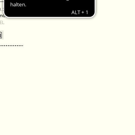
. 20:00 Uhr /
omödie Warnemünde
EL