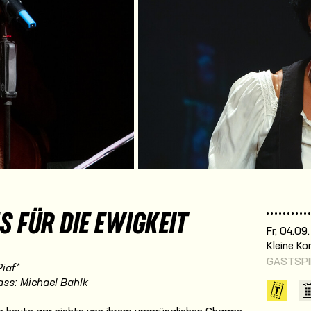
S FÜR DIE EWIGKEIT
Fr, 04.09
Kleine K
GASTSPI
Piaf*
ass: Michael Bahlk