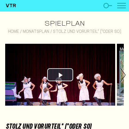
VTR
SPIELPLAN
HOME
/
MONATSPLAN
/
STOLZ UND VORURTEIL* (*ODER SO)
Mali
und 
Foto
Play Video
STOLZ UND VORURTEIL* (*ODER SO)