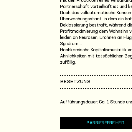
mit den Produkten eines Versandhä
Partnerschaft vorteilhaft ist und k
Doch das vollautomatische Konsum-
Überwachungsstaat, in dem ein kaf
Deklassierung bestraft, während di
Profitmaximierung dem Wahnsinn ver
leiden an Neurosen, Drohnen an Fl
Syndrom ...
Hochkomische Kapitalismuskritik vom
Ähnlichkeiten mit tatsächlichen Be
zufällig.
BESETZUNG
Aufführungsdauer: Ca. 1 Stunde und
BARRIEREFREIHEIT