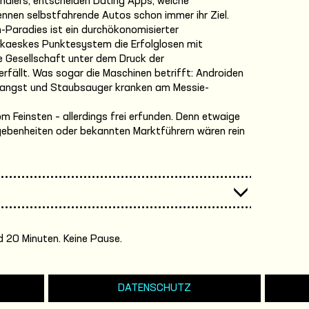
ndlers, entscheiden Dating Apps, welche
ennen selbstfahrende Autos schon immer ihr Ziel.
Paradies ist ein durchökonomisierter
kaeskes Punktesystem die Erfolglosen mit
e Gesellschaft unter dem Druck der
fällt. Was sogar die Maschinen betrifft: Androiden
ugangst und Staubsauger kranken am Messie-
 Feinsten – allerdings frei erfunden. Denn etwaige
gebenheiten oder bekannten Marktführern wären rein
 20 Minuten. Keine Pause.
DATENSCHUTZ