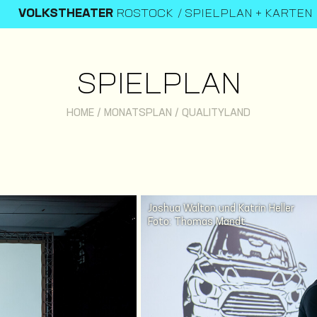
VOLKSTHEATER
ROSTOCK
SPIELPLAN + KARTEN
SPIELPLAN
HOME
/
MONATSPLAN
/
QUALITYLAND
Joshua Walton und Katrin Heller
Foto: Thomas Mandt