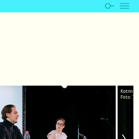
Katrin He
Foto: T