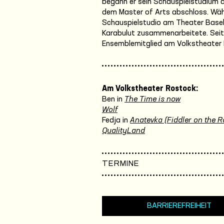
begann er sein Schauspielstudium a
dem Master of Arts abschloss. Währ
Schauspielstudio am Theater Basel,
Karabulut zusammenarbeitete. Seit 
Ensemblemitglied am Volkstheater
Am Volkstheater Rostock:
Ben in
The Time is now
Wolf
Fedja in
Anatevka (Fiddler on the R
QualityLand
TERMINE
BARRIEREFREIHEIT