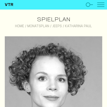
VTR
SPIELPLAN
HOME
/
MONATSPLAN
/
JEEPS
/
KATHARINA PAUL