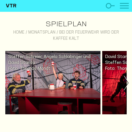
VTR
SPIELPLAN
HOME
/
MONATSPLAN
/
BEI DER FEUERWEHR WIRD DER
KAFFEE KALT
Steffen Schreier, Angela Schlabinger und
David Stancu
David Stancu
Steffen Schr
Foto: Thomas Mandt
Foto: Thoma