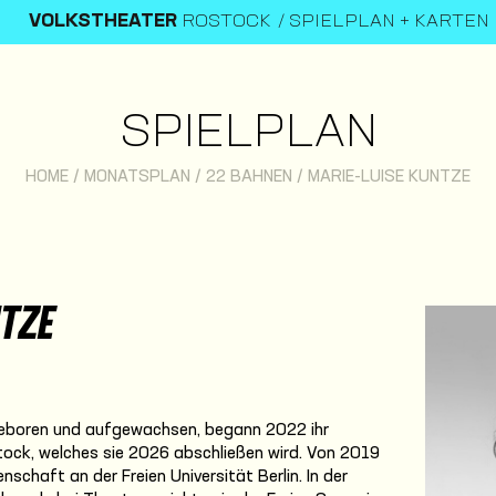
VOLKSTHEATER
ROSTOCK
SPIELPLAN + KARTEN
SPIELPLAN
HOME
/
MONATSPLAN
/
22 BAHNEN
/
MARIE-LUISE KUNTZE
NTZE
 geboren und aufgewachsen, begann 2022 ihr
ock, welches sie 2026 abschließen wird. Von 2019
schaft an der Freien Universität Berlin. In der