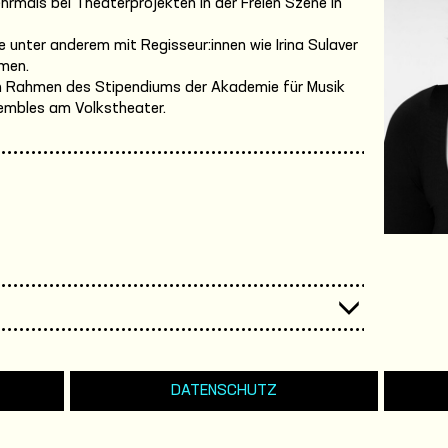
hrmals bei Theaterprojekten in der Freien Szene in
 unter anderem mit Regisseur:innen wie Irina Sulaver
men.
 im Rahmen des Stipendiums der Akademie für Musik
sembles am Volkstheater.
DATENSCHUTZ