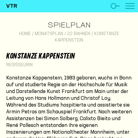
VTR
SPIELPLAN
HOME
/
MONATSPLAN
/
22 BAHNEN
/
KONSTANZE
KAPPENSTEIN
KONSTANZE KAPPENSTEIN
REGISSEURIN
Konstanze Kappenstein, 1983 geboren, wuchs in Bonn
auf und studierte Regie an der Hochschule für Musik
und Darstellende Kunst Frankfurt am Main unter der
Leitung von Hans Hollmann und Christof Loy.
Während des Studiums hospitierte und assistierte sie
Armin Petras am Schauspiel Frankfurt. Nach weiteren
Assistenzen bei Simon Solberg, Calixto Bieito und
René Pollesch entstanden ihre eigenen
Inszenierungen am Nationaltheater Mannheim, unter