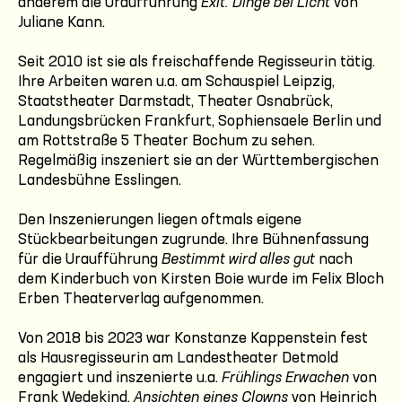
anderem die Uraufführung
Exit. Dinge bei Licht
von
Juliane Kann.
Seit 2010 ist sie als freischaffende Regisseurin tätig.
Ihre Arbeiten waren u.a. am Schauspiel Leipzig,
Staatstheater Darmstadt, Theater Osnabrück,
Landungsbrücken Frankfurt, Sophiensaele Berlin und
am Rottstraße 5 Theater Bochum zu sehen.
Regelmäßig inszeniert sie an der Württembergischen
Landesbühne Esslingen.
Den Inszenierungen liegen oftmals eigene
Stückbearbeitungen zugrunde. Ihre Bühnenfassung
für die Uraufführung
Bestimmt wird alles gut
nach
dem Kinderbuch von Kirsten Boie wurde im Felix Bloch
Erben Theaterverlag aufgenommen.
Von 2018 bis 2023 war Konstanze Kappenstein fest
als Hausregisseurin am Landestheater Detmold
engagiert und inszenierte u.a.
Frühlings Erwachen
von
Frank Wedekind,
Ansichten eines Clowns
von Heinrich