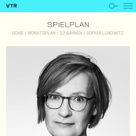
VTR
SPIELPLAN
HOME
/
MONATSPLAN
/
22 BAHNEN
/
SOPHIA LUNGWITZ