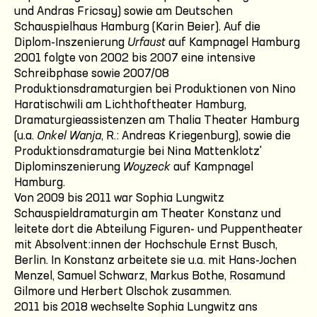
und Andras Fricsay) sowie am Deutschen
Schauspielhaus Hamburg (Karin Beier). Auf die
Diplom-Inszenierung
Urfaust
auf Kampnagel Hamburg
2001 folgte von 2002 bis 2007 eine intensive
Schreibphase sowie 2007/08
Produktionsdramaturgien bei Produktionen von Nino
Haratischwili am Lichthoftheater Hamburg,
Dramaturgieassistenzen am Thalia Theater Hamburg
(u.a.
Onkel Wanja
, R.: Andreas Kriegenburg), sowie die
Produktionsdramaturgie bei Nina Mattenklotz'
Diplominszenierung
Woyzeck
auf Kampnagel
Hamburg.
Von 2009 bis 2011 war Sophia Lungwitz
Schauspieldramaturgin am Theater Konstanz und
leitete dort die Abteilung Figuren- und Puppentheater
mit Absolvent:innen der Hochschule Ernst Busch,
Berlin. In Konstanz arbeitete sie u.a. mit Hans-Jochen
Menzel, Samuel Schwarz, Markus Bothe, Rosamund
Gilmore und Herbert Olschok zusammen.
2011 bis 2018 wechselte Sophia Lungwitz ans