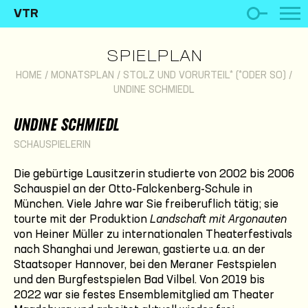
VTR
SPIELPLAN
HOME
/
MONATSPLAN
/
STOLZ UND VORURTEIL* (*ODER SO)
/
UNDINE SCHMIEDL
UNDINE SCHMIEDL
SCHAUSPIELERIN
Die gebürtige Lausitzerin studierte von 2002 bis 2006
Schauspiel an der Otto-Falckenberg-Schule in
München. Viele Jahre war Sie freiberuflich tätig; sie
tourte mit der Produktion
Landschaft mit Argonauten
von Heiner Müller zu internationalen Theaterfestivals
nach Shanghai und Jerewan, gastierte u.a. an der
Staatsoper Hannover, bei den Meraner Festspielen
und den Burgfestspielen Bad Vilbel. Von 2019 bis
2022 war sie festes Ensemblemitglied am Theater