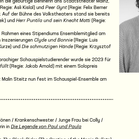
 die gebürtige Berlinerin ans Staatstheater Mainz,
Regie: Asli Kislal) und
Peer Gynt
(Regie: Felix Berner
 Auf der Bühne des Volkstheaters stand sie bereits
cek) und
Herr Puntila und sein Knecht Matti
(Regie:
im Rahmen eines Stipendiums Ensemblemitglied am
en Inszenierungen
Clyde und Bonnie
(Regie: Luis
Kurze) und
Die schmutzigen Hände
(Regie: Krzysztof
achiger Schauspielstudierender wurde sie 2023 für
füllt
(Regie: Jakob Arnold) mit einem Solopreis
st Malin Steitz nun fest im Schauspiel-Ensemble am
önen / Krankenschwester / Junge Frau bei Colly /
in in
Die Legende von Paul und Paula