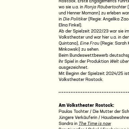
Rostock. Erste Engagements führten
wo sie u.a. in
Ronja Räubertochter
(
und Henner Momann) zu erleben war.
in
Die Politiker
(Regie: Angelika Za
Elina Finkel).
Ab der Spielzeit 2022/23 war sie 
Volkstheater und war hier u.a. in d
Quintana),
Eine Frau
(Regie: Sarah 
Minkowski) zu sehen.
Beim Bundeswettbewerb deutschspr
ihr Spiel in der Produktion
Welt über
ausgezeichnet.
Mit Beginn der Spielzeit 2024/25 i
Volkstheater Rostock.
Am Volkstheater Rostock:
Paulas Tochter / Die Mutter der Sch
Jüngere Verkäuferin / Hausbewohner
Sandra in
The Time is now