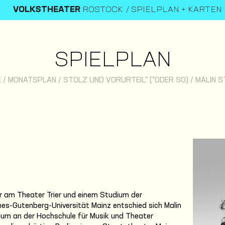
VOLKSTHEATER
ROSTOCK
SPIELPLAN + KARTEN
SPIELPLAN
E
/
MONATSPLAN
/
STOLZ UND VORURTEIL* (*ODER SO)
/
MALIN S
hr am Theater Trier und einem Studium der
es-Gutenberg-Universität Mainz entschied sich Malin
ium an der Hochschule für Musik und Theater