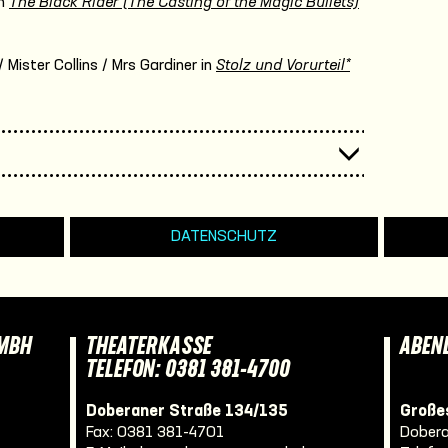
n
The Black Rider (The Casting of the Magic Bullets)
Mister Collins / Mrs Gardiner in
Stolz und Vorurteil*
DATENSCHUTZ
GMBH
THEATERKASSE
ABEN
TELEFON: 0381 381-4700
Doberaner Straße 134/135
Großes
Fax: 0381 381-4701
Dobera