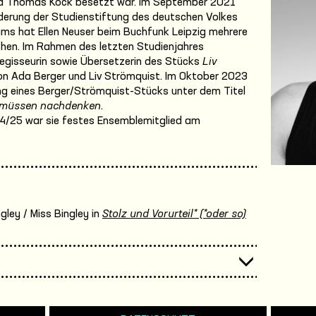
und Thomas Köck besetzt war. Im September 2021
örderung der Studienstiftung des deutschen Volkes
s hat Ellen Neuser beim Buchfunk Leipzig mehrere
chen. Im Rahmen des letzten Studienjahres
Regisseurin sowie Übersetzerin des Stücks
Liv
n Ada Berger und Liv Strömquist. Im Oktober 2023
ung eines Berger/Strömquist-Stücks unter dem Titel
ir müssen nachdenken
.
24/25 war sie festes Ensemblemitglied am
gley / Miss Bingley in
Stolz und Vorurteil* (*oder so)