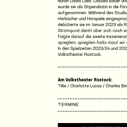
Nuran David Calis, Claudia Bauer 
wurde sie als Stipendiatin in die F
aufgenommen. Während des Studium
Hörbücher und Hörspiele eingespro
debütierte sie im Januar 2023 als 
Strömquist denkt über sich nach
vo
folgte darauf die zweite Inszenier
spieglein, spieglein halts maul, w
In den Spielzeiten 2023/24 und 20
Volkstheater Rostock.
Am Volkstheater Rostock:
Tillie / Charlotte Lucas / Charles Bin
TERMINE