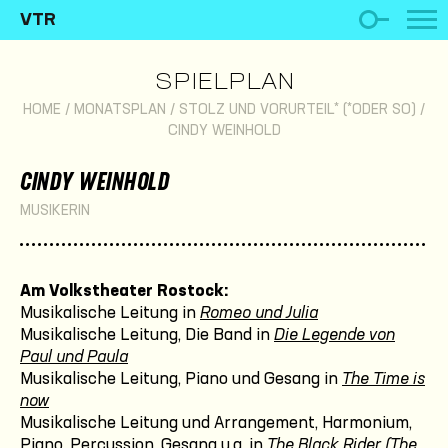
VTR
SPIELPLAN
HOME
/
MONATSPLAN
/
STOLZ UND VORURTEIL* (*ODER SO)
/
CINDY WEINHOLD
CINDY WEINHOLD
MUSIKERIN
Am Volkstheater Rostock:
Musikalische Leitung in
Romeo und Julia
Musikalische Leitung, Die Band in
Die Legende von
Paul und Paula
Musikalische Leitung, Piano und Gesang in
The Time is
now
Musikalische Leitung und Arrangement, Harmonium,
Piano, Percussion, Gesang u.a. in
The Black Rider (The