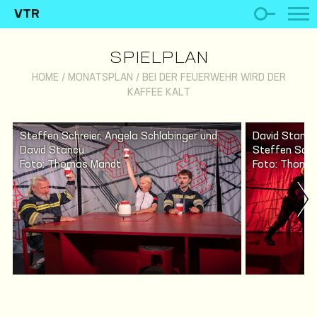
VTR
SPIELPLAN
HOME
/
MONATSPLAN
/
BEI DER FEUERWEHR WIRD DER
KAFFEE KALT
Steffen Schreier, Angela Schlabinger und
David Stancu
David Stancu
Steffen Schr
Foto: Thomas Mandt
Foto: Thoma