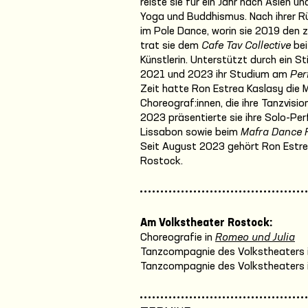
reiste sie für ein Jahr nach Asien u
Yoga und Buddhismus. Nach ihrer Rüc
im Pole Dance, worin sie 2019 den 
trat sie dem
Cafe Tav Collective
bei
Künstlerin. Unterstützt durch ein 
2021 und 2023 ihr Studium am
Per
Zeit hatte Ron Estrea Kaslasy die Mö
Choreograf:innen, die ihre Tanzvisi
2023 präsentierte sie ihre Solo-P
Lissabon sowie beim
Mafra Dance F
Seit August 2023 gehört Ron Estr
Rostock.
Am Volkstheater Rostock:
Choreografie in
Romeo und Julia
Tanzcompagnie des Volkstheaters 
Tanzcompagnie des Volkstheaters 