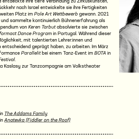
nd entdeckte ihre tiefe Verbindung zu Zirkuskünsten,
kkehr nach Israel entwickelte sie ihre Fertigkeiten
zweiten Platz im
Pole Art Wettbewerb
gewann. 2021
 und sammelte kontinuierlich Bühnenerfahrung als
Stipendium von
Keren Tarbut
absolvierte sie zwischen
formact Dance Program
in Portugal. Während dieser
glichkeit, mit talentierten Lehrer:innen und
on entscheidend geprägt haben, zu arbeiten. Im März
erformance
Parallelit
bei einem Tanz-Event im
BOTA
in
estival
.
ea Kaslasy zur Tanzcompagnie am Volkstheater
in
The Addams Family
in
Anatevka (Fiddler on the Roof)