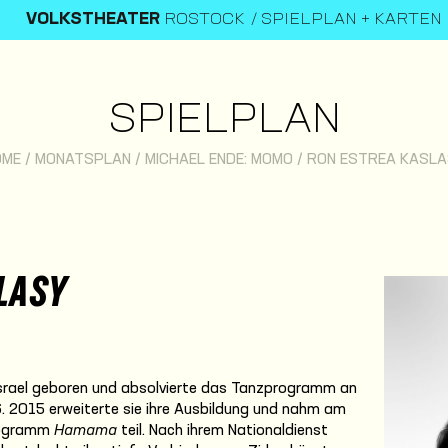
VOLKSTHEATER
ROSTOCK
SPIELPLAN + KARTEN
SPIELPLAN
OME
/
MONATSPLAN
/
MICHAEL ENDE: MOMO
/
RON ESTREA KASL
LASY
Israel geboren und absolvierte das Tanzprogramm an
. 2015 erweiterte sie ihre Ausbildung und nahm am
Programm
Hamama
teil. Nach ihrem Nationaldienst