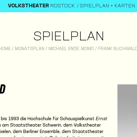
VOLKSTHEATER
ROSTOCK
SPIELPLAN + KARTEN
SPIELPLAN
HOME
/
MONATSPLAN
/
MICHAEL ENDE: MOMO
/
FRANK BUCHWAL
D
bis 1993 die Hochschule für Schauspielkunst
Ernst
em am Staatstheater Schwerin, dem Volkstheater
pielen, dem Berliner Ensemble, dem Staatstheater