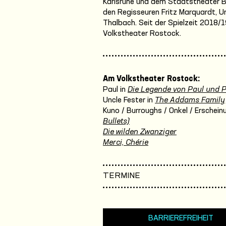
Karlsruhe und dem Staatstheater Br
den Regisseuren Fritz Marquardt, Ur
Thalbach. Seit der Spielzeit 2018/
Volkstheater Rostock.
Am Volkstheater Rostock:
Paul in
Die Legende von Paul und 
Uncle Fester in
The Addams Family
Kuno / Burroughs / Onkel / Erschein
Bullets)
Die wilden Zwanziger
Merci, Chérie
TERMINE
BARRIEREFREIHEIT