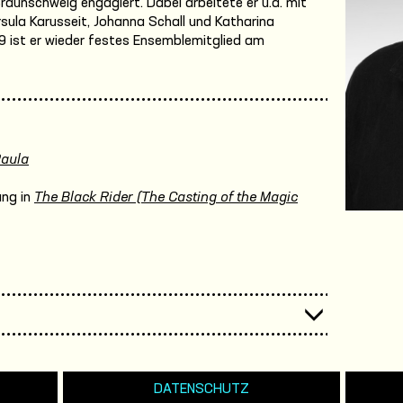
aunschweig engagiert. Dabei arbeitete er u.a. mit
sula Karusseit, Johanna Schall und Katharina
19 ist er wieder festes Ensemblemitglied am
Paula
ung in
The Black Rider (The Casting of the Magic
DATENSCHUTZ