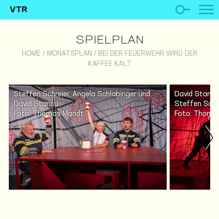
VTR
SPIELPLAN
HOME
/
MONATSPLAN
/
BEI DER FEUERWEHR WIRD DER
KAFFEE KALT
Steffen Schreier, Angela Schlabinger und
David Stancu
David Stancu
Steffen Schr
Foto: Thomas Mandt
Foto: Thoma