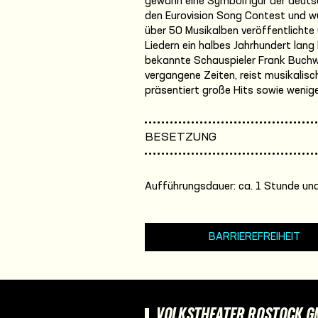
gewann eine Symbolfigur der deuts
den Eurovision Song Contest und wu
über 50 Musikalben veröffentlichte
Liedern ein halbes Jahrhundert lang
bekannte Schauspieler Frank Buchw
vergangene Zeiten, reist musikalis
präsentiert große Hits sowie wenig
BESETZUNG
Aufführungsdauer: ca. 1 Stunde und
BARRIEREFREIHEIT
VOLKSTHEATER ROSTOCK 