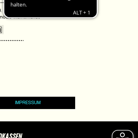
. 18:00 Uhr /
omödie Warnemünde
IMPRESSUM
DKASSEN