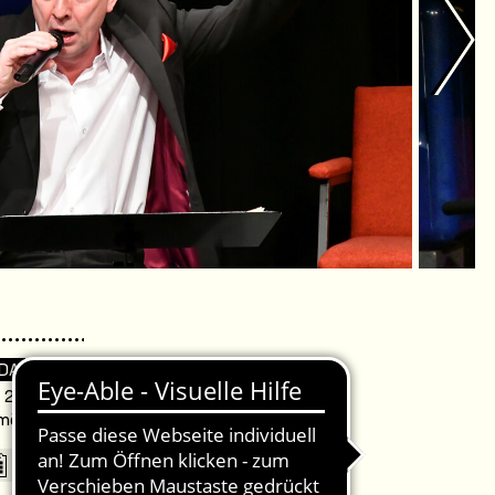
 DA
. 20:00 Uhr /
omödie Warnemünde