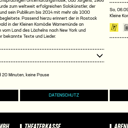
chsprachigen Unterhaltungsmusik, Udo Jürgens, 1966
rde zum weltweit erfolgreichen Solokünstler, der
So, 06.09
 und sein Publikum bis 2014 mit mehr als 1000
Kleine K
 begleitete. Passend hierzu erinnert der in Rostock
ald in der Kleinen Komödie Warnemünde an
ch vom Land des Lächelns nach New York und
er bekannte Texte und Lieder.
 20 Minuten, keine Pause
DATENSCHUTZ
GMBH
THEATERKASSE
ABEN