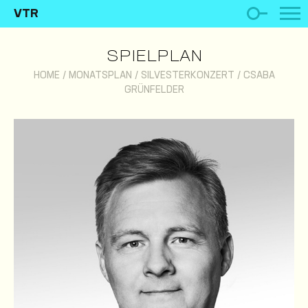
VTR
SPIELPLAN
HOME
/
MONATSPLAN
/
SILVESTERKONZERT
/
CSABA
GRÜNFELDER