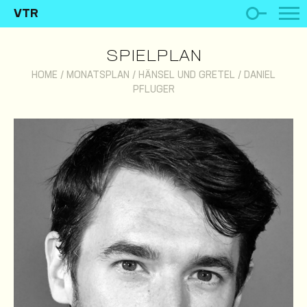
VTR
SPIELPLAN
HOME
/
MONATSPLAN
/
HÄNSEL UND GRETEL
/
DANIEL
PFLUGER