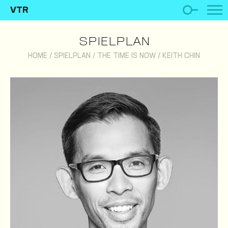
VTR
SPIELPLAN
HOME
/
SPIELPLAN
/
THE TIME IS NOW
/
KEITH CHIN