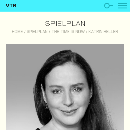
VTR
SPIELPLAN
HOME
/
SPIELPLAN
/
THE TIME IS NOW
/
KATRIN HELLER