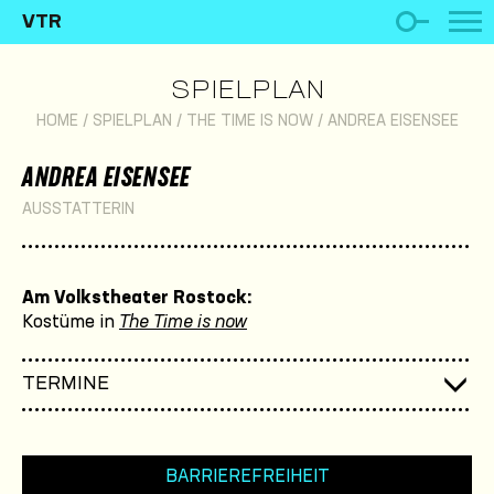
VTR
SPIELPLAN
HOME
/
SPIELPLAN
/
THE TIME IS NOW
/
ANDREA EISENSEE
ANDREA EISENSEE
AUSSTATTERIN
Am Volkstheater Rostock:
Kostüme in
The Time is now
TERMINE
BARRIEREFREIHEIT