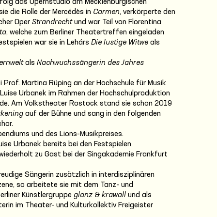
Erfolg das Opernstudio am Mecklenburgischen
ie die Rolle der Mercédès in
Carmen
, verkörperte den
cher Oper
Strandrecht
und war Teil von Florentina
ta
, welche zum Berliner Theatertreffen eingeladen
stspielen war sie in Lehárs
Die lustige Witwe
als
ernwelt
als
Nachwuchssängerin des Jahres
 Prof. Martina Rüping an der Hochschule für Musik
Luise Urbanek im Rahmen der Hochschulproduktion
nde. Am Volkstheater Rostock stand sie schon 2019
akening
auf der Bühne und sang in den folgenden
hor.
ipendiums und des Lions-Musikpreises.
ise Urbanek bereits bei den Festspielen
ederholt zu Gast bei der Singakademie Frankfurt
eudige Sängerin zusätzlich in interdisziplinären
zene, so arbeitete sie mit dem Tanz- und
rliner Künstlergruppe
glanz & krawall
und als
erin im Theater- und Kulturkollektiv Freigeister