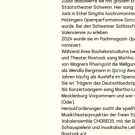
Zuvor absolvierte sie mit großem 
Staatstheater Schwerin. Hier sang s
Jack in Ethel Smyths hochromantis
Holzingers Opernperformance
Sanc
wurde. Bei den Schweriner Schlossfe
Valencienne zu erleben.
2024 wurde sie im Fachmagazin
Op
nominiert.
Während ihres Bachelorstudiums bei
und Theater Rostock sang Martha-
von Wagners
Rheingold
die Wellgu
als Wendla Bergmann in
Spring Aw
Jahren häufig als Aushilfe im Opernc
Sie ist Trägerin des Deutschlandst
Als Konzertsängerin sang Martha-Lu
Mecklenburg-Vorpommern und war wi
(Oder).
Herausforderungen sucht die spielfr
Musiktheaterprojekten der freien S
Vokalensemble CHOREOS, mit der Be
Schauspielerin und musikalische Leit
Rostock e.V.