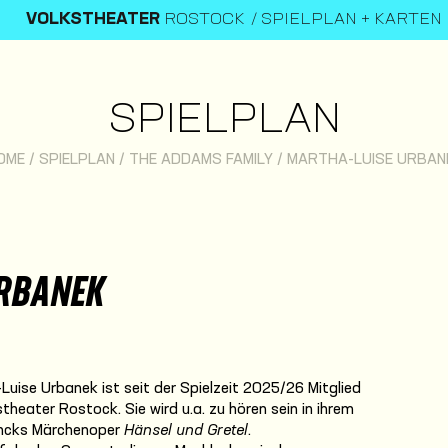
VOLKSTHEATER
ROSTOCK
SPIELPLAN + KARTEN
SPIELPLAN
OME
/
SPIELPLAN
/
THE ADDAMS FAMILY
/
MARTHA-LUISE URBAN
URBANEK
uise Urbanek ist seit der Spielzeit 2025/26 Mitglied
eater Rostock. Sie wird u.a. zu hören sein in ihrem
incks Märchenoper
Hänsel und Gretel
.