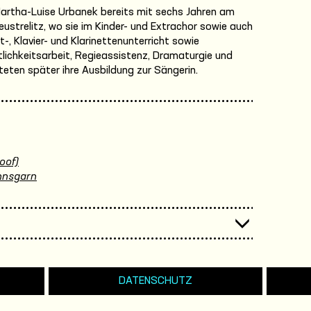
rtha-Luise Urbanek bereits mit sechs Jahren am
ustrelitz, wo sie im Kinder- und Extrachor sowie auch
tt-, Klavier- und Klarinettenunterricht sowie
tlichkeitsarbeit, Regieassistenz, Dramaturgie und
eten später ihre Ausbildung zur Sängerin.
oof)
nnsgarn
DATENSCHUTZ