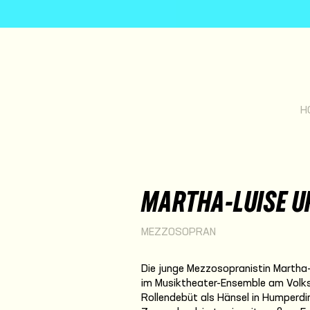
H
MARTHA-LUISE 
MEZZOSOPRAN
Die junge Mezzosopranistin Martha-L
im Musiktheater-Ensemble am Volksth
Rollendebüt als Hänsel in Humperd