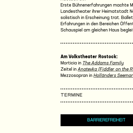
Erste Bühnenerfahrungen machte Ma
Landestheater ihrer Heimatstadt Ne
solistisch in Erscheinung trat. Balle
Erfahrungen in den Bereichen Öffen
Schauspiel am gleichen Haus begleit
Am Volkstheater Rostock:
Morticia in
The Addams Family
Zeitel in
Anatevka (Fiddler on the R
Mezzosopran in
Holländers Seema
TERMINE
BARRIEREFREIHEIT