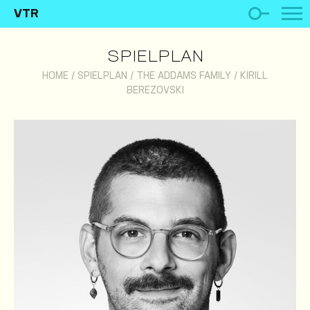
VTR
SPIELPLAN
HOME
/
SPIELPLAN
/
THE ADDAMS FAMILY
/
KIRILL
BEREZOVSKI