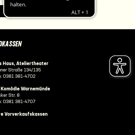
IMPRESSUM
DKASSEN
 Haus, Ateliertheater
ner Straße 134/135
n:
0381 381-4702
e Komödie Warnemünde
ker Str. 8
n:
0381 381-4707
re Vorverkaufskassen