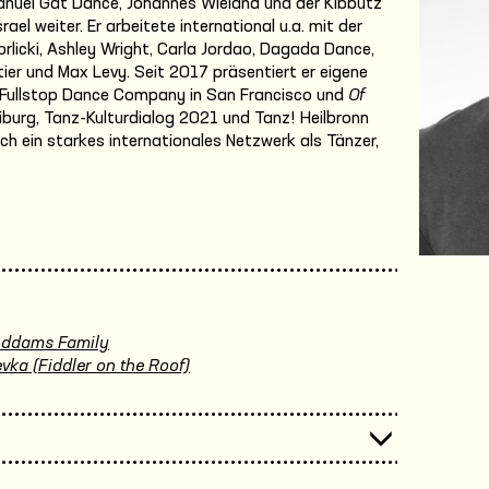
nuel Gat Dance, Johannes Wieland und der Kibbutz
l weiter. Er arbeitete international u.a. mit der
icki, Ashley Wright, Carla Jordao, Dagada Dance,
ier und Max Levy. Seit 2017 präsentiert er eigene
 Fullstop Dance Company in San Francisco und
Of
burg, Tanz-Kulturdialog 2021 und Tanz! Heilbronn
ich ein starkes internationales Netzwerk als Tänzer,
Addams Family
vka (Fiddler on the Roof)