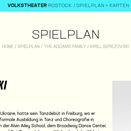
VOLKSTHEATER
ROSTOCK
SPIELPLAN + KARTEN
SPIELPLAN
HOME
/
SPIELPLAN
/
THE ADDAMS FAMILY
/
KIRILL BEREZOVSKI
KI
, Ukraine, hatte sein Tanzdebüt in Freiburg, wo er
 formale Ausbildung in Tanz und Choreografie in
n der Alvin Ailey School, dem Broadway Dance Center,