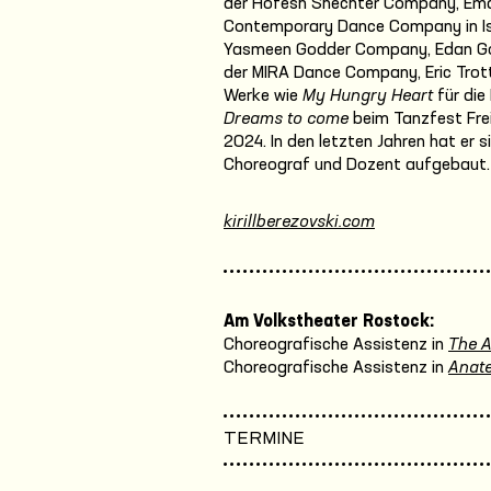
der Hofesh Shechter Company, Ema
Contemporary Dance Company in Israe
Yasmeen Godder Company, Edan Gorl
der MIRA Dance Company, Eric Trott
Werke wie
My Hungry Heart
für die
Dreams to come
beim Tanzfest Frei
2024. In den letzten Jahren hat er s
Choreograf und Dozent aufgebaut.
kirillberezovski.com
Am Volkstheater Rostock:
Choreografische Assistenz in
The 
Choreografische Assistenz in
Anate
TERMINE