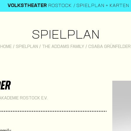
VOLKSTHEATER
ROSTOCK
SPIELPLAN + KARTEN
SPIELPLAN
HOME
/
SPIELPLAN
/
THE ADDAMS FAMILY
/
CSABA GRÜNFELDER
DER
AKADEMIE ROSTOCK E.V.
amily