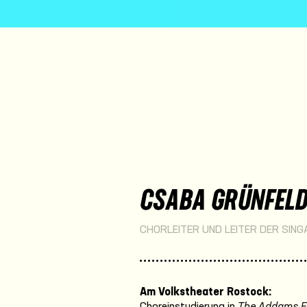
CSABA GRÜNFEL
CHORLEITER UND LEITER DER SING
Am Volkstheater Rostock:
Choreinstudierung in
The Addams F