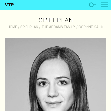
VTR
SPIELPLAN
HOME
/
SPIELPLAN
/
THE ADDAMS FAMILY
/
CORINNE KÄLIN