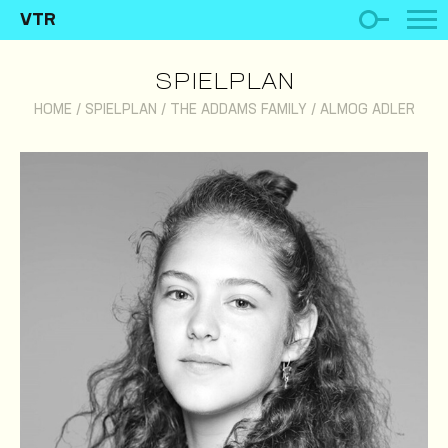
VTR
SPIELPLAN
HOME
/
SPIELPLAN
/
THE ADDAMS FAMILY
/
ALMOG ADLER