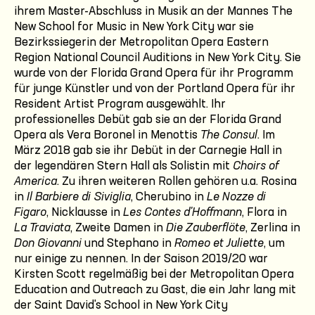
ihrem Master-Abschluss in Musik an der Mannes The
New School for Music in New York City war sie
Bezirkssiegerin der Metropolitan Opera Eastern
Region National Council Auditions in New York City. Sie
wurde von der Florida Grand Opera für ihr Programm
für junge Künstler und von der Portland Opera für ihr
Resident Artist Program ausgewählt. Ihr
professionelles Debüt gab sie an der Florida Grand
Opera als Vera Boronel in Menottis
The Consul
. Im
März 2018 gab sie ihr Debüt in der Carnegie Hall in
der legendären Stern Hall als Solistin mit
Choirs of
America
. Zu ihren weiteren Rollen gehören u.a. Rosina
in
Il Barbiere di Siviglia
, Cherubino in
Le Nozze di
Figaro
, Nicklausse in
Les Contes d'Hoffmann
, Flora in
La Traviata
, Zweite Damen in
Die Zauberflöte
, Zerlina in
Don Giovanni
und Stephano in
Romeo et Juliette
, um
nur einige zu nennen. In der Saison 2019/20 war
Kirsten Scott regelmäßig bei der Metropolitan Opera
Education and Outreach zu Gast, die ein Jahr lang mit
der Saint David's School in New York City