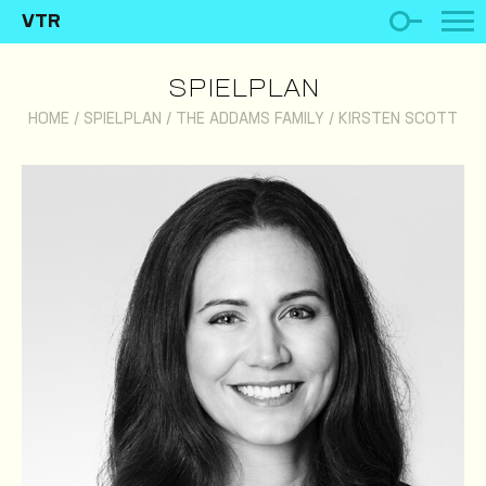
VTR
SPIELPLAN
HOME
/
SPIELPLAN
/
THE ADDAMS FAMILY
/
KIRSTEN SCOTT