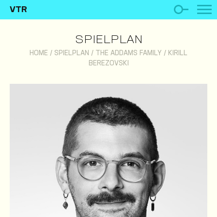
VTR
SPIELPLAN
HOME
/
SPIELPLAN
/
THE ADDAMS FAMILY
/
KIRILL
BEREZOVSKI