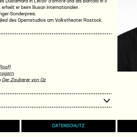
als Dulcamara in
L’elisir d’amore
und als Bartolo in
Il
 erhielt er beim Busan Internationalen
ger-Sonderpreis.
tglied des Opernstudios am Volkstheater Rostock.
Roof)
nsgarn
n
Der Zauberer von Oz
DATENSCHUTZ