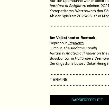
Auf der Opernbühne war er bereits 
barbiere di Siviglia
zu erleben. 2021
Korrepetitoren-Wettbewerb den Sän
Ab der Spielzeit 2025/26 ist er Mi
Am Volkstheater Rostock:
Ceprano in
Rigoletto
Lurch in
The Addams Family
Awram in
Anatevka (Fiddler on the 
Bassbariton in
Holländers Seeman
Der ängstliche Löwe / Onkel Henry i
TERMINE
BARRIEREFREIHEIT