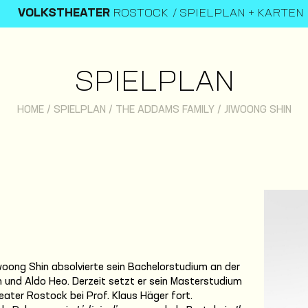
VOLKSTHEATER
ROSTOCK
SPIELPLAN + KARTEN
SPIELPLAN
HOME
/
SPIELPLAN
/
THE ADDAMS FAMILY
/
JIWOONG SHIN
oong Shin absolvierte sein Bachelorstudium an der
n und Aldo Heo. Derzeit setzt er sein Masterstudium
eater Rostock bei Prof. Klaus Häger fort.