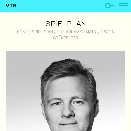
VTR
SPIELPLAN
HOME
/
SPIELPLAN
/
THE ADDAMS FAMILY
/
CSABA
GRÜNFELDER