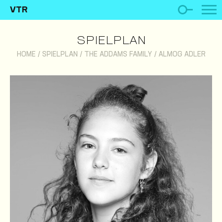
VTR
SPIELPLAN
HOME
/
SPIELPLAN
/
THE ADDAMS FAMILY
/
ALMOG ADLER