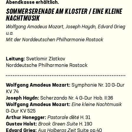
Abendkasse erhältlich.
SOMMERSERENADE AM KLOSTER / EINE KLEINE
NACHTMUSIK
Wolfgang Amadeus Mozart, Joseph Haydn, Edvard Grieg
u.a.
Mit der Norddeutschen Philharmonie Rostock
Leitung:
Svetlomir Zlatkov
Norddeutsche Philharmonie Rostock
Wolfgang Amadeus Mozart:
Symphonie Nr. 10 G-Dur
KV 74
Joseph Haydn:
Scherzando Nr. 4 G-Dur Hob. II:36
Wolfgang Amadeus Mozart:
Eine kleine Nachtmusik
G-Dur KV 525
Arthur Honegger:
Pastorale d´été
H. 31
Gustav Holst:
Brook Green Suite
H. 190
Edvard Grieg:
Aus Holbergs Zeit
Suite op.40