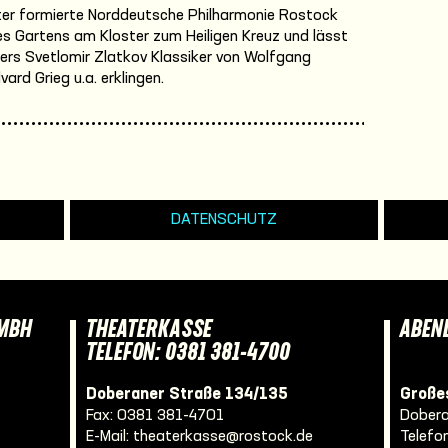
ter formierte Norddeutsche Philharmonie Rostock
es Gartens am Kloster zum Heiligen Kreuz und lässt
ters Svetlomir Zlatkov Klassiker von Wolfgang
rd Grieg u.a. erklingen.
DATENSCHUTZ
GMBH
THEATERKASSE
ABEN
TELEFON: 0381 381-4700
Doberaner Straße 134/135
Großes
Fax: 0381 381-4701
Dobera
E-Mail:
theaterkasse@rostock.de
Telefo