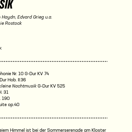
SIK
Haydn, Edvard Grieg u.a.
ie Rostock
k
onie Nr. 10 G-Dur KV 74
ur Hob. II:36
kleine Nachtmusik
G-Dur KV 525
. 31
. 190
ite op.40
freiem Himmel ist bei der Sommerserenade am Kloster