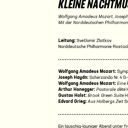
KLEINE NACHTMU
Wolfgang Amadeus Mozart, Joseph 
Mit der Norddeutschen Philharmon
Leitung:
Svetlomir Zlatkov
Norddeutsche Philharmonie Rostoc
Wolfgang Amadeus Mozart:
Symph
Joseph Haydn:
Scherzando Nr. 4 G-D
Wolfgang Amadeus Mozart:
Eine 
Arthur Honegger:
Pastorale d´été
H
Gustav Holst:
Brook Green Suite
H
Edvard Grieg:
Aus Holbergs Zeit
Su
Ein lauschig-launiger Abend unter 