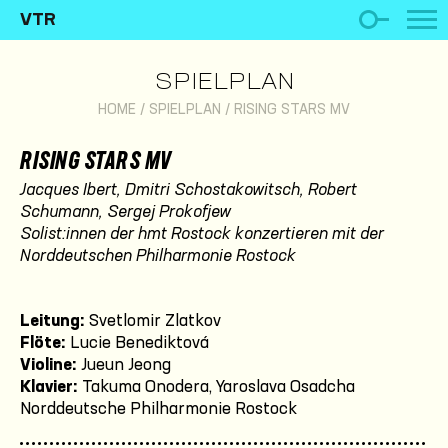
VTR
SPIELPLAN
HOME
/
SPIELPLAN
/
RISING STARS MV
RISING STARS MV
Jacques Ibert, Dmitri Schostakowitsch, Robert
Schumann, Sergej Prokofjew
Solist:innen der hmt Rostock konzertieren mit der
Norddeutschen Philharmonie Rostock
Leitung:
Svetlomir Zlatkov
Flöte:
Lucie Benediktová
Violine:
Jueun Jeong
Klavier:
Takuma Onodera, Yaroslava Osadcha
Norddeutsche Philharmonie Rostock