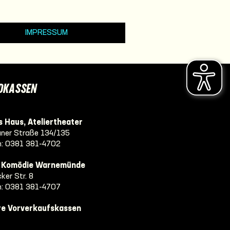
IMPRESSUM
DKASSEN
 Haus, Ateliertheater
ner Straße 134/135
n:
0381 381-4702
e Komödie Warnemünde
ker Str. 8
n:
0381 381-4707
re Vorverkaufskassen