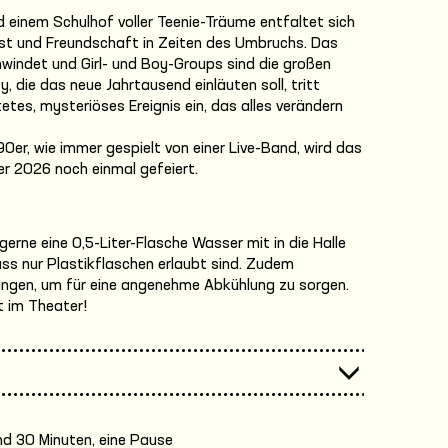
 einem Schulhof voller Teenie-Träume entfaltet sich
gst und Freundschaft in Zeiten des Umbruchs. Das
windet und Girl- und Boy-Groups sind die großen
y, die das neue Jahrtausend einläuten soll, tritt
etes, mysteriöses Ereignis ein, das alles verändern
90er, wie immer gespielt von einer Live-Band, wird das
r 2026 noch einmal gefeiert.
erne eine 0,5-Liter-Flasche Wasser mit in die Halle
ss nur Plastikflaschen erlaubt sind. Zudem
ringen, um für eine angenehme Abkühlung zu sorgen.
t im Theater!
nd 30 Minuten, eine Pause