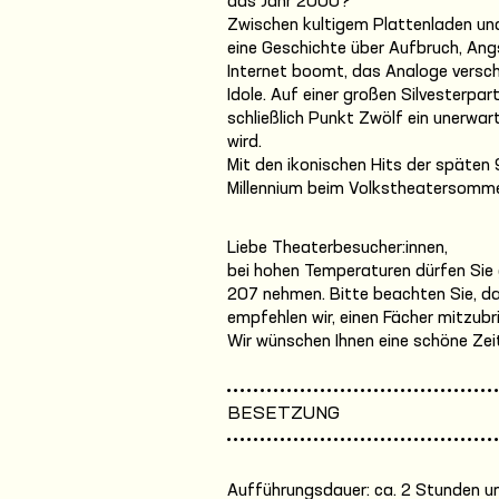
das Jahr 2000?
Zwischen kultigem Plattenladen und
eine Geschichte über Aufbruch, An
Internet boomt, das Analoge versch
Idole. Auf einer großen Silvesterpart
schließlich Punkt Zwölf ein unerwart
wird.
Mit den ikonischen Hits der späten 
Millennium beim Volkstheatersomme
Liebe Theaterbesucher:innen,
bei hohen Temperaturen dürfen Sie g
207 nehmen. Bitte beachten Sie, da
empfehlen wir, einen Fächer mitzub
Wir wünschen Ihnen eine schöne Zei
BESETZUNG
Aufführungsdauer: ca. 2 Stunden u