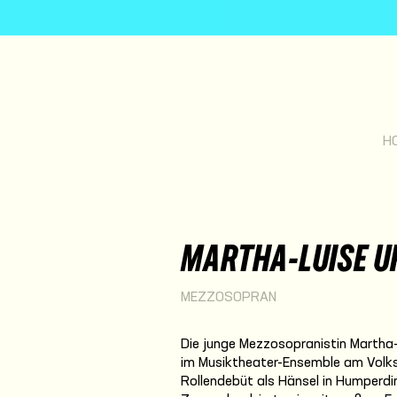
H
MARTHA-LUISE 
MEZZOSOPRAN
Die junge Mezzosopranistin Martha-L
im Musiktheater-Ensemble am Volksth
Rollendebüt als Hänsel in Humperd