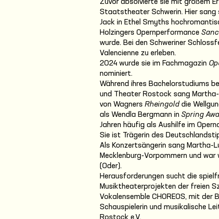
Zuvor absolvierte sie mit großem 
Staatstheater Schwerin. Hier sang s
Jack in Ethel Smyths hochromantis
Holzingers Opernperformance
Sanc
wurde. Bei den Schweriner Schlossfe
Valencienne zu erleben.
2024 wurde sie im Fachmagazin
Op
nominiert.
Während ihres Bachelorstudiums bei
und Theater Rostock sang Martha-
von Wagners
Rheingold
die Wellgu
als Wendla Bergmann in
Spring Aw
Jahren häufig als Aushilfe im Opernc
Sie ist Trägerin des Deutschlandst
Als Konzertsängerin sang Martha-Lu
Mecklenburg-Vorpommern und war wi
(Oder).
Herausforderungen sucht die spielfr
Musiktheaterprojekten der freien S
Vokalensemble CHOREOS, mit der Be
Schauspielerin und musikalische Leit
Rostock e.V.