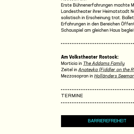
Erste Bühnenerfahrungen machte Ma
Landestheater ihrer Heimatstadt Ne
solistisch in Erscheinung trat. Balle
Erfahrungen in den Bereichen Öffen
Schauspiel am gleichen Haus begleit
Am Volkstheater Rostock:
Morticia in
The Addams Family
Zeitel in
Anatevka (Fiddler on the R
Mezzosopran in
Holländers Seema
TERMINE
BARRIEREFREIHEIT