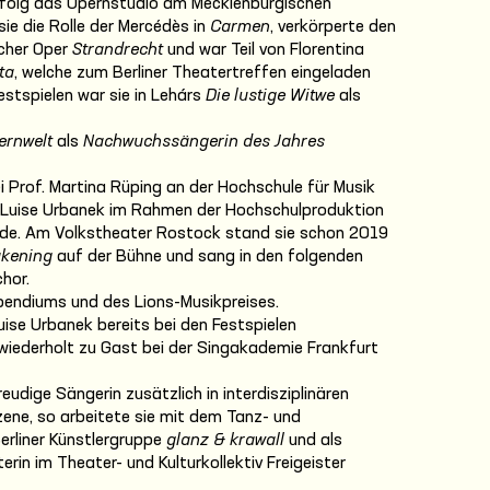
Erfolg das Opernstudio am Mecklenburgischen
ie die Rolle der Mercédès in
Carmen
, verkörperte den
cher Oper
Strandrecht
und war Teil von Florentina
ta
, welche zum Berliner Theatertreffen eingeladen
stspielen war sie in Lehárs
Die lustige Witwe
als
ernwelt
als
Nachwuchssängerin des Jahres
 Prof. Martina Rüping an der Hochschule für Musik
Luise Urbanek im Rahmen der Hochschulproduktion
nde. Am Volkstheater Rostock stand sie schon 2019
akening
auf der Bühne und sang in den folgenden
hor.
ipendiums und des Lions-Musikpreises.
ise Urbanek bereits bei den Festspielen
ederholt zu Gast bei der Singakademie Frankfurt
eudige Sängerin zusätzlich in interdisziplinären
zene, so arbeitete sie mit dem Tanz- und
rliner Künstlergruppe
glanz & krawall
und als
erin im Theater- und Kulturkollektiv Freigeister