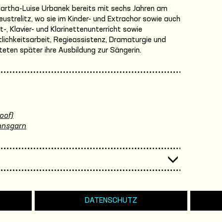
rtha-Luise Urbanek bereits mit sechs Jahren am
ustrelitz, wo sie im Kinder- und Extrachor sowie auch
tt-, Klavier- und Klarinettenunterricht sowie
tlichkeitsarbeit, Regieassistenz, Dramaturgie und
eten später ihre Ausbildung zur Sängerin.
oof)
nnsgarn
DATENSCHUTZ