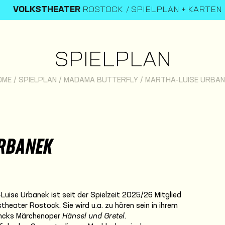
VOLKSTHEATER
ROSTOCK
SPIELPLAN + KARTEN
SPIELPLAN
OME
/
SPIELPLAN
/
MADAMA BUTTERFLY
/
MARTHA-LUISE URBAN
URBANEK
uise Urbanek ist seit der Spielzeit 2025/26 Mitglied
eater Rostock. Sie wird u.a. zu hören sein in ihrem
incks Märchenoper
Hänsel und Gretel
.