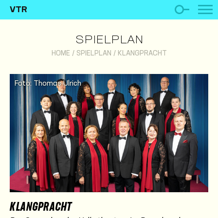
VTR
SPIELPLAN
HOME
/
SPIELPLAN
/
KLANGPRACHT
Foto: Thomas Ulrich
KLANGPRACHT