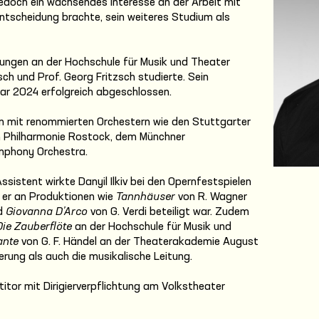
jedoch ein wachsendes Interesse an der Arbeit mit
 Entscheidung brachte, sein weiteres Studium als
ngen an der Hochschule für Musik und Theater
ch und Prof. Georg Fritzsch studierte. Sein
ar 2024 erfolgreich abgeschlossen.
n mit renommierten Orchestern wie den Stuttgarter
n Philharmonie Rostock, dem Münchner
mphony Orchestra.
ssistent wirkte Danyil Ilkiv bei den Opernfestspielen
 er an Produktionen wie
Tannhäuser
von R. Wagner
d
Giovanna D’Arco
von G. Verdi beteiligt war. Zudem
Die Zauberflöte
an der Hochschule für Musik und
ante
von G. F. Händel an der Theaterakademie August
erung als auch die musikalische Leitung.
etitor mit Dirigierverpflichtung am Volkstheater