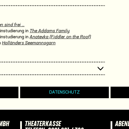
sind frei ...
instudierung in
The Addams Family
instudierung in
Anatevka (Fiddler on the Roof)
n
Holländers Seemannsgarn
DATENSCHUTZ
GMBH
THEATERKASSE
ABEN