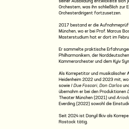
seiner Ausbildung entwickelte sich 
Orchestern, was ihn schließlich zur
Orchesterdirigent fortzusetzen.
2017 bestand er die Aufnahmeprüfu
München, wo er bei Prof. Marcus Bos
Masterstudium hat er dort im Febru
Er sammelte praktische Erfahrunge
Philharmonikern, der Norddeutsche
Kammerorchester und dem Kyiv Sy
Als Korrepetitor und musikalischer A
Heidenheim 2022 und 2023 mit, wo
sowie
I Due Foscari
,
Don Carlos
un
übernahm er bei den Produktionen
Theater München (2021) und
Ariod
Everding (2022) sowohl die Einstudi
Seit 2024 ist Danyil Ilkiv als Korrep
Rostock tätig.