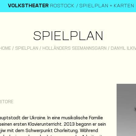
VOLKSTHEATER
ROSTOCK
SPIELPLAN + KARTEN
SPIELPLAN
HOME
/
SPIELPLAN
/
HOLLÄNDERS SEEMANNSGARN
/
DANYIL ILKI
RITORE
auptstadt der Ukraine. In eine musikalische Familie
 seinen ersten Klavierunterricht. 2013 begann er sein
Kyjiw mit dem Schwerpunkt Chorleitung. Während