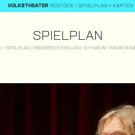
VOLKSTHEATER
ROSTOCK
SPIELPLAN + KARTEN
SPIELPLAN
E
/
SPIELPLAN
/
HEIDENREICH EXKLUSIV: ICH HAB IM TRAUM GEW