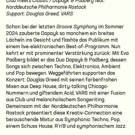
Club meets Classic / Dapayk & Padberg feat.
Norddeutsche Philharmonie Rostock
Support: Douglas Greed, VARS
Schon bei der letzten
Groove Symphony
im Sommer
2024 zauberte Dapayk so manchem ein breites
Lächeln ins Gesicht und flashte das Publikum mit
einem live-elektronischen Best-of-Programm. Nun
kehrt er mit prominenter Verstärkung zurück: Mit Eva
Padberg bildet er das Duo Dapayk & Padberg, dessen
Songs sich zwischen Techno, Elektronica, Ambient
und Pop bewegen. Weggefährten supporten das
Konzert: Douglas Greed mit seinen farbenfrohen
Mixen aus Deep House, dirty-talking Chicago-
Nummern und giftendem Acid, VARS mit einer Fusion
aus Club und melancholischem Songwriting.
Gemeinsam mit der Norddeutschen Philharmonie
Rostock präsentiert diese Kreativ-Connection eine
berauschende Mixtur aus Symphonic Techno, Pop,
einem Schuss House, R’n’B und symphonischem Jazz.