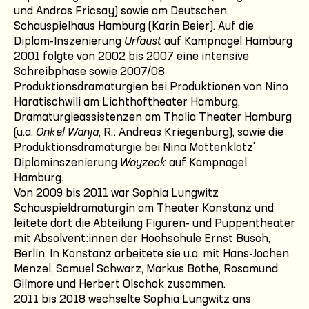
und Andras Fricsay) sowie am Deutschen
Schauspielhaus Hamburg (Karin Beier). Auf die
Diplom-Inszenierung
Urfaust
auf Kampnagel Hamburg
2001 folgte von 2002 bis 2007 eine intensive
Schreibphase sowie 2007/08
Produktionsdramaturgien bei Produktionen von Nino
Haratischwili am Lichthoftheater Hamburg,
Dramaturgieassistenzen am Thalia Theater Hamburg
(u.a.
Onkel Wanja
, R.: Andreas Kriegenburg), sowie die
Produktionsdramaturgie bei Nina Mattenklotz'
Diplominszenierung
Woyzeck
auf Kampnagel
Hamburg.
Von 2009 bis 2011 war Sophia Lungwitz
Schauspieldramaturgin am Theater Konstanz und
leitete dort die Abteilung Figuren- und Puppentheater
mit Absolvent:innen der Hochschule Ernst Busch,
Berlin. In Konstanz arbeitete sie u.a. mit Hans-Jochen
Menzel, Samuel Schwarz, Markus Bothe, Rosamund
Gilmore und Herbert Olschok zusammen.
2011 bis 2018 wechselte Sophia Lungwitz ans