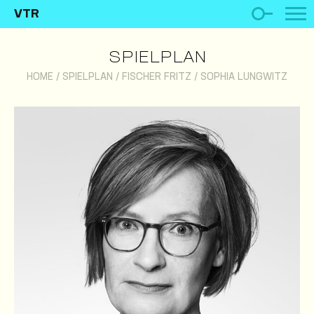
VTR
SPIELPLAN
HOME
/
SPIELPLAN
/
FISCHER FRITZ
/
SOPHIA LUNGWITZ