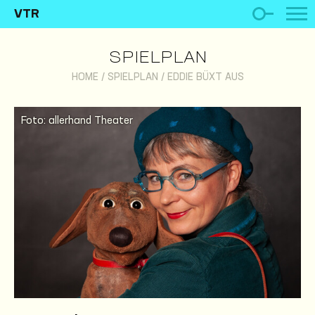
VTR
SPIELPLAN
HOME
/
SPIELPLAN
/
EDDIE BÜXT AUS
Foto: allerhand Theater