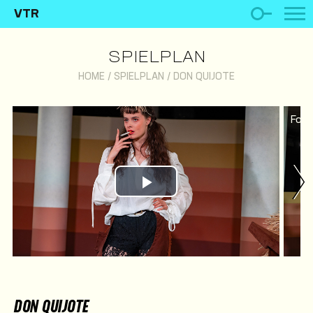
VTR
SPIELPLAN
HOME
/
SPIELPLAN
/
DON QUIJOTE
Foto
Play Video
DON QUIJOTE