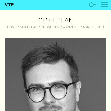
VTR
SPIELPLAN
HOME
/
SPIELPLAN
/
DIE WILDEN ZWANZIGER
/
ARNE BLOCH